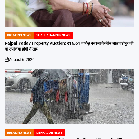
BREAKING NEWS
SHAHJAHANPUR NEWS
POSTED
IN
Rajpal Yadav Property Auction: ₹16.61 करोड़ बकाया के बीच शाहजहांपुर की
दो संपत्तियां होंगी नीलाम
August 6, 2026
on
BREAKING NEWS
DEHRADUN NEWS
POSTED