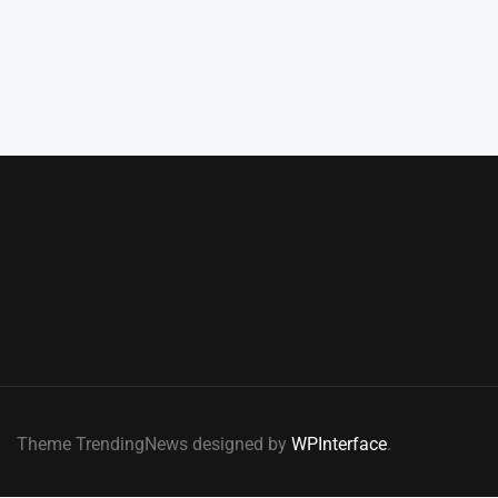
Theme TrendingNews designed by
WPInterface
.