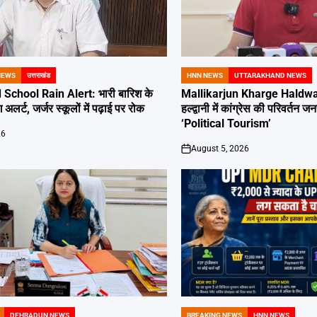
NEWS
उत्तराखंड
HNN NEWS
UTTARAKHAND NEWS
POSTED
IN
School Rain Alert: भारी बारिश के
Mallikarjun Kharge Haldwan
 अलर्ट, जर्जर स्कूलों में पढ़ाई पर रोक
हल्द्वानी में कांग्रेस की परिवर्तन
‘Political Tourism’
26
August 5, 2026
on
DEHRADUN NEWS
BREAKING NEWS
HNN NEWS