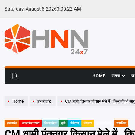
Skip
Saturday, August 8 2026
3
:
00
:
23
AM
to
content
HNN
24x7
HOME
राज्य
र
Home
उत्तराखंड
CM धामी पंतनगर किसान मेले में , किसानों को 
उत्तराखंड
उत्तराखंड सरकार
किसान मेला
कृषि
नैनीताल
पंतनगर
मुख्यमंत्री धामी
सामाजिक
POSTED
IN
CM धामी पंतनगर किसान मेले में , 