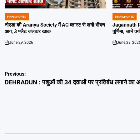
HNN SHORTS
HNN SHORTS
POSTED
POSTED
IN
IN
नोएडा की Aranya Society में AC ब्लास्ट से लगी भीषण
Jagannath Ra
आग, 3 फ्लैट जलकर खाक
पूर्णिमा, जानें क
June 29, 2026
June 28, 202
on
on
Post
Previous:
DEHRADUN : पशुओं की 34 दवाओं पर प्रतिबंध लगाने का आ
navigation