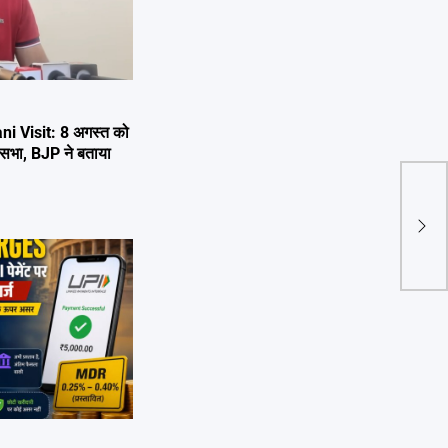
i Visit: 8 अगस्त को
 जनसभा, BJP ने बताया
UTT
वीआई
एसओ