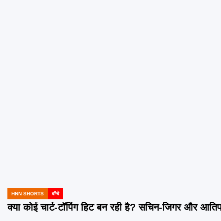
HNN SHORTS
बॉम्बे
POSTED
IN
क्या कोई चार्ट-टॉपिंग हिट बन रही है? सचिन-जिगर और आत