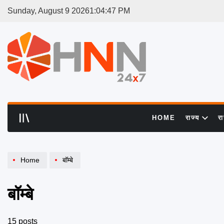
Skip
Sunday, August 9 2026
1
:
04
:
48
PM
to
content
HNN
24x7
HOME
राज्य
र
Home
बॉम्बे
बॉम्बे
15 posts