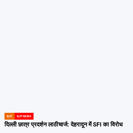
BJP
BJP NEWS
POSTED
IN
दिल्ली छात्र प्रदर्शन लाठीचार्ज: देहरादून में SFI का विरोध