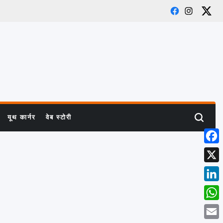
Facebook
Instagra
X
यूथ कार्नर
वेब स्टोरी
Search
Face
X
Linke
What