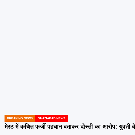
BREAKING NEWS
GHAZIABAD NEWS
POSTED
IN
मेरठ में कथित फर्जी पहचान बताकर दोस्ती का आरोप: युवती क