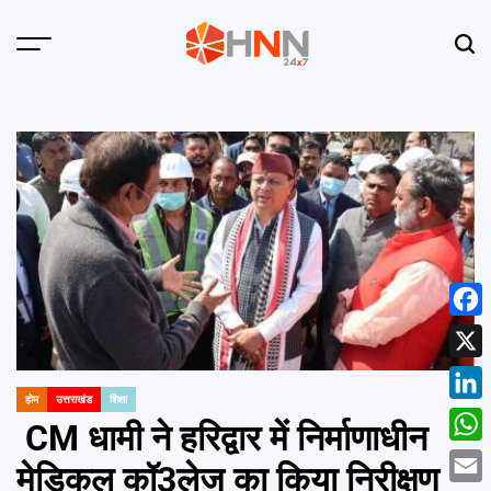
Skip
to
Menu
Sear
content
HNN
24x7
Face
X
होम
उत्तराखंड
शिक्षा
POSTED
Linke
IN
CM धामी ने हरिद्वार में निर्माणाधीन
What
मेडिकल कॉ3लेज का किया निरीक्षण