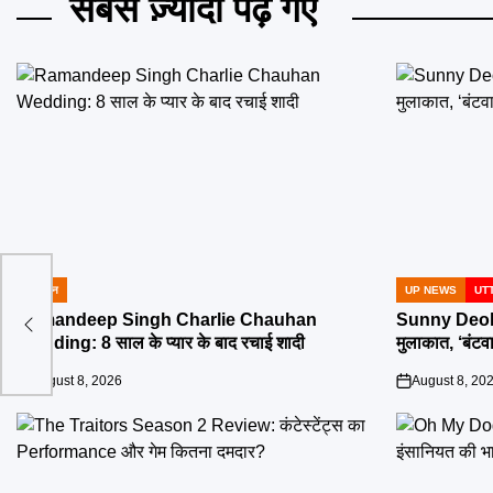
सबसे ज़्यादा पढ़े गए
मनोरंजन
UP NEWS
UT
में
POSTED
POSTED
IN
IN
ें
Ramandeep Singh Charlie Chauhan
Sunny Deol P
Wedding: 8 साल के प्यार के बाद रचाई शादी
मुलाकात, ‘बंटव
August 8, 2026
August 8, 20
on
on