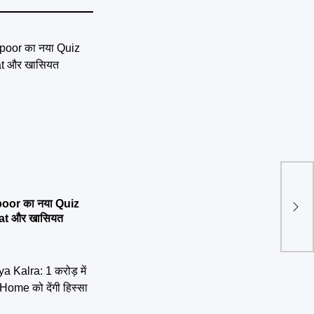
Namo
ऋषिके
oor का नया Quiz
होगा
mat और खासियत