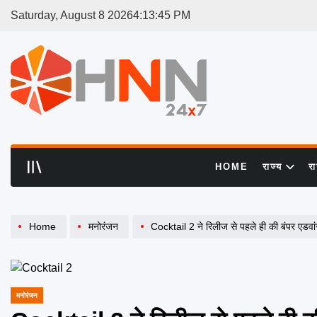
Skip
Saturday, August 8 2026
4
:
13
:
45
PM
to
content
HNN
24x7
HOME
राज्य
र
Home
मनोरंजन
Cocktail 2 ने रिलीज से पहले ही की बंपर एडवांस ब
मनोरंजन
POSTED
IN