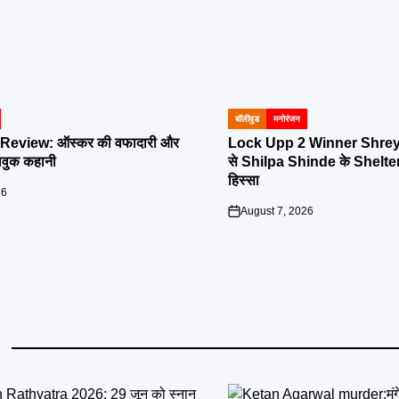
बॉलीवुड
मनोरंजन
POSTED
IN
eview: ऑस्कर की वफादारी और
Lock Upp 2 Winner Shreya K
ावुक कहानी
से Shilpa Shinde के Shelter
हिस्सा
26
August 7, 2026
on