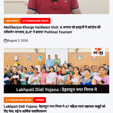
HNN NEWS
UTTARAKHAND NEWS
POSTED
IN
Mallikarjun Kharge Haldwani Visit: 8 अगस्त को हल्द्वानी में कांग्रेस की
परिवर्तन जनसभा, BJP ने बताया ‘Political Tourism’
August 5, 2026
on
UTTARAKHAND NEWS
उत्तराखंड
POSTED
IN
Lakhpati Didi Yojana: देहरादून नगर निगम ने 47 महिला स्वयं सहायता समूहों को
दिए चेक, बढ़ेगा आर्थिक सशक्तिकरण