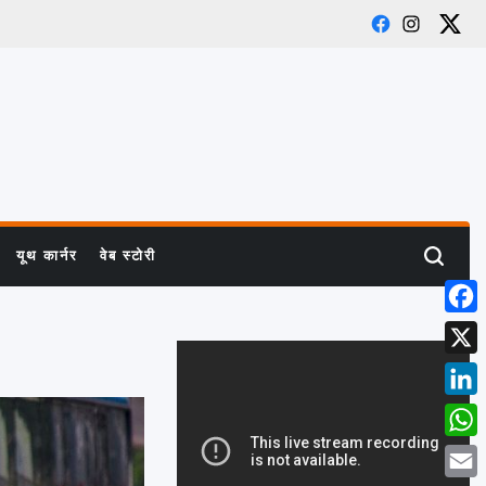
Facebook
Instagra
X
यूथ कार्नर
वेब स्टोरी
Search
Face
X
Linke
What