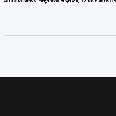
Amroha News: मासूम बच्ची से दरिंदगी, 12 घंटे में आरोपी गि
navigation