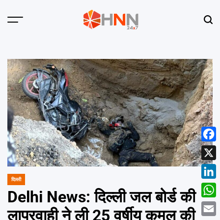
Skip
to
Menu
Sear
content
HNN
24x7
Face
X
दिल्ली
POSTED
Linke
IN
Delhi News: दिल्ली जल बोर्ड की
What
लापरवाही ने ली 25 वर्षीय कमल की