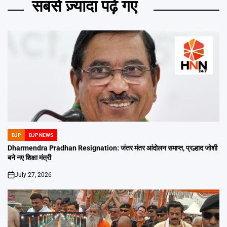
सबसे ज़्यादा पढ़े गए
BJP
BJP NEWS
POSTED
IN
Dharmendra Pradhan Resignation: जंतर मंतर आंदोलन समाप्त, प्रल्हाद जोशी
बने नए शिक्षा मंत्री
July 27, 2026
on