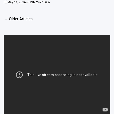
May 11, 2026
HNN 24x7 Desk
on
Posts
←
Older Articles
navigation