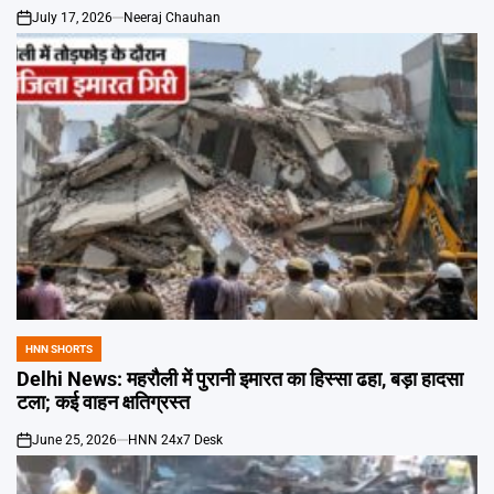
July 17, 2026
Neeraj Chauhan
on
HNN SHORTS
POSTED
IN
Delhi News: महरौली में पुरानी इमारत का हिस्सा ढहा, बड़ा हादसा
टला; कई वाहन क्षतिग्रस्त
June 25, 2026
HNN 24x7 Desk
on