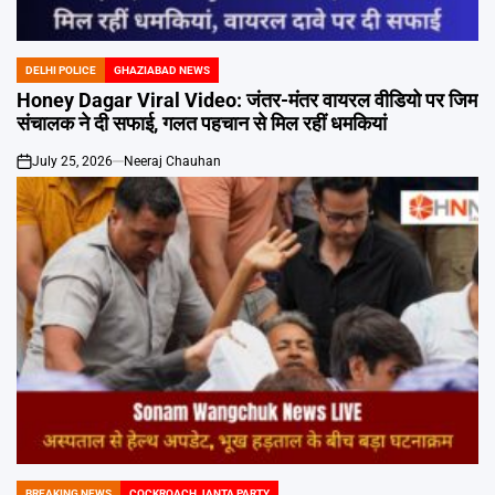
Emai
DELHI POLICE
GHAZIABAD NEWS
POSTED
IN
Honey Dagar Viral Video: जंतर-मंतर वायरल वीडियो पर जिम
संचालक ने दी सफाई, गलत पहचान से मिल रहीं धमकियां
July 25, 2026
Neeraj Chauhan
on
BREAKING NEWS
COCKROACH JANTA PARTY