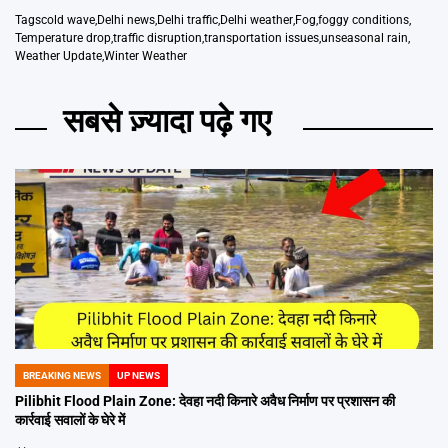
Tags
cold wave
,
Delhi news
,
Delhi traffic
,
Delhi weather
,
Fog
,
foggy conditions
,
Temperature drop
,
traffic disruption
,
transportation issues
,
unseasonal rain
,
Weather Update
,
Winter Weather
सबसे ज़्यादा पढ़े गए
BREAKING NEWS
UP NEWS
POSTED
IN
Pilibhit Flood Plain Zone: देवहा नदी किनारे अवैध निर्माण पर प्रशासन की
कार्रवाई सवालों के घेरे में