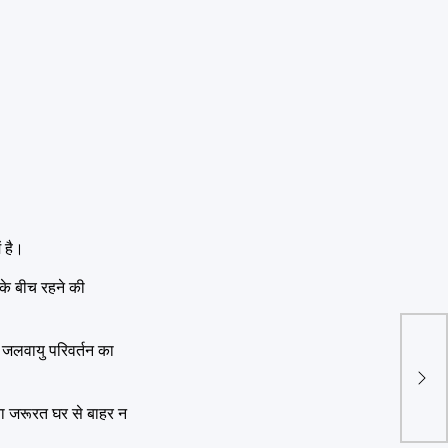
ं है।
के बीच रहने की
े जलवायु परिवर्तन का
14 स
कोलक
बिना जरूरत घर से बाहर न