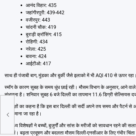
आनंद विहार: 435
जहांगीरपुरी: 439-442
वजीरपुर: 443
चांदनी चौक: 419
बुराड़ी क्रॉसिंग: 415
रोहिणी: 434
नरेला: 425
बावना: 424
आईटीओ: 417
साथ ही पंजाबी बाग, मुंडका और बुर्की जैसे इलाको में भी AQI 410 से ऊपर रहा। 
स्मॉग के कारण सुबह के समय धुंध छाई रही। मौसम विभाग के अनुसार, आने वाले 
संभावना है। शनिवार सुबह 6 बजे दिल्ली का तापमान 11.6 डिग्री सेल्सियस दर
विशेषज्ञों का कहना है कि इस बार दिल्ली की सर्दी अपने तय समय और पैटर्न से
या
असर माना जा रहा है।
स्वास्थ्य विशेषज्ञों ने बच्चों, बुजुर्गों और सांस के मरीजों को सावधान रहने की
निकलें। बढ़ता प्रदूषण और बदलता मौसम दिल्ली-एनसीआर के लिए गंभीर चिंता