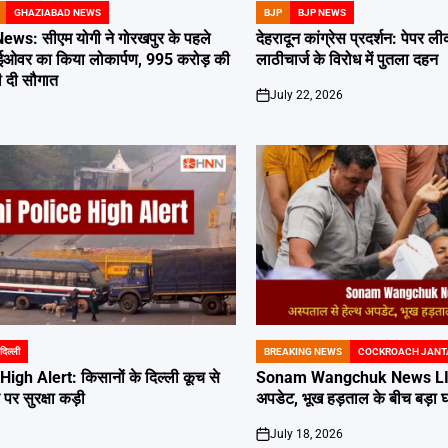
GHAZIABAD NEWS
BJP
BJP NEWS
POSTED
IN
s: सीएम योगी ने गोरखपुर के पहले
देहरादून कांग्रेस प्रदर्शन: पेपर
ाईओवर का किया लोकार्पण, 995 करोड़ की
लाठीचार्ज के विरोध में पुतला दहन
 दी सौगात
July 22, 2026
on
दिल्ली
BREAKING NEWS
COCKROACH JANT
POSTED
IN
igh Alert: किसानों के दिल्ली कूच से
Sonam Wangchuk News LIVE:
र पर सुरक्षा कड़ी
अपडेट, भूख हड़ताल के बीच बड़ा
July 18, 2026
on