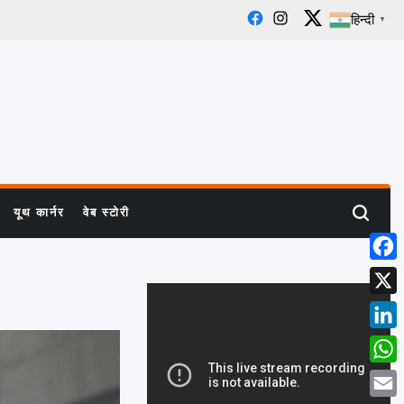
हिन्दी
▼
Facebook
Instagram
X
यूथ कार्नर
वेब स्टोरी
Search
Face
X
Linke
What