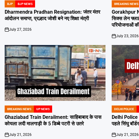
BJP
BJP NEWS
BREAKING NEWS
POSTED
POSTED
IN
IN
Dharmendra Pradhan Resignation: जंतर मंतर
Gorakhpur New
आंदोलन समाप्त, प्रल्हाद जोशी बने नए शिक्षा मंत्री
सिक्स लेन फ्ल
परियोजनाओं की
July 27, 2026
on
July 23, 2026
on
BREAKING NEWS
UP NEWS
DELHI POLICE
POSTED
POSTED
IN
IN
Ghaziabad Train Derailment: साहिबाबाद के पास
Delhi Police H
कोयला लदी मालगाड़ी के 5 डिब्बे पटरी से उतरे
पहले सिंघु बॉर्ड
July 21, 2026
July 21, 2026
on
on