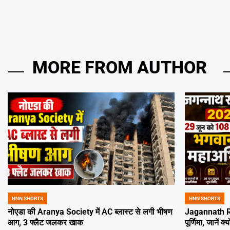
MORE FROM AUTHOR
HNN SHORTS
HNN SHORTS
POSTED
POSTED
IN
IN
नोएडा की Aranya Society में AC ब्लास्ट से लगी भीषण
Jagannath Ra
आग, 3 फ्लैट जलकर खाक
पूर्णिमा, जानें क