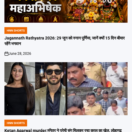
HNN SHORTS
POSTED
IN
Jagannath Rathyatra 2026: 29 जून को स्नान पूर्णिमा, जानें क्यों 15 दिन बीमार
रहेंगे भगवान
June 28, 2026
on
HNN SHORTS
POSTED
IN
Ketan Agarwal murder:मंगेतर ने प्रेमी संग मिलकर रचा कत्ल का खेल, लोहागढ़