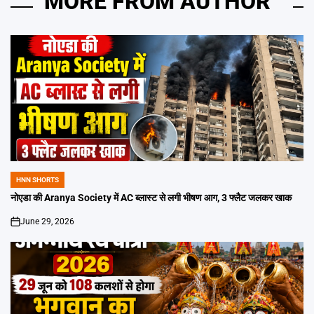
MORE FROM AUTHOR
HNN SHORTS
POSTED
IN
नोएडा की Aranya Society में AC ब्लास्ट से लगी भीषण आग, 3 फ्लैट जलकर खाक
June 29, 2026
on