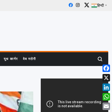
हिन्दी
▼
Facebook
Instagram
X
यूथ कार्नर
वेब स्टोरी
Search
Face
X
Linke
What