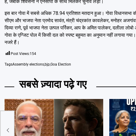
है, जबकि शिवसेना ने एनसीपी के साथ मिलकर चुनाव लड़ा।
इस बार गोवा में सबसे अधिक 78.94 प्रतिशत मतदान हुआ। गोवा विधानसभा की 40 व
सीएम और भाजपा नेता प्रमोद सावंत, मंत्री चंद्रकांत कावलेकर, मनोहर अजगांवक
दिव्या राणे, पूर्व भाजपा नेता उत्पल पर्रिकर, आप के अमित पालेकर, दलीला 
गोवा के एग्जिट पोल में किसी दल को स्पष्ट बहुमत का अनुमान नहीं लगाया गया।
नजरे हैं।
Post Views:
154
Tags
Assembly elections
,
bjp
,
Goa Election
सबसे ज़्यादा पढ़े गए
रेस को