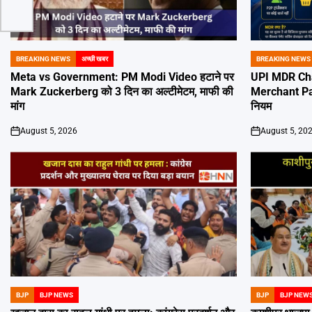
BREAKING NEWS
अच्छी खबर
BREAKING NEWS
POSTED
POSTED
IN
IN
Meta vs Government: PM Modi Video हटाने पर
UPI MDR Char
Mark Zuckerberg को 3 दिन का अल्टीमेटम, माफी की
Merchant Paym
मांग
नियम
August 5, 2026
August 5, 20
on
on
BJP
BJP NEWS
BJP
BJP NEW
POSTED
POSTED
IN
IN