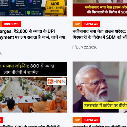
HNN NEWS
BJP
BJP NEWS
POSTED
IN
ges: ₹2,000 से ज्यादा के UPI
नजीबाबाद सपा नेता हाउस अरेस्ट
ent पर लग सकता है चार्ज, जानें नया
गिरफ्तारी के विरोध में SDM को सौं
July 22, 2026
on
26
S
BJP
BJP NEWS
POSTED
IN