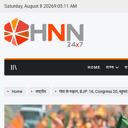
Skip
Saturday, August 8 2026
9
:
05
:
12
AM
to
content
HNN
24x7
HOME
राज्य
र
Home
राष्ट्रीय
गोवा के रुझान, BJP: 16, Congress 20, बहुमत