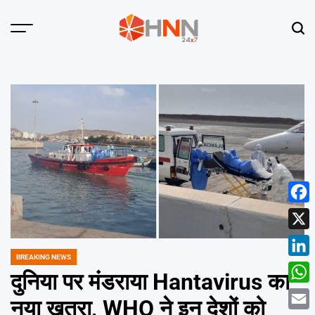
Skip
to
Menu
Sear
content
HNN
24x7
Face
X
BREAKING NEWS
POSTED
Linke
IN
दुनिया पर मंडराया Hantavirus का
What
नया खतरा, WHO ने इन देशों को