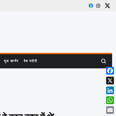
Facebook
Instagra
X
यूथ कार्नर
वेब स्टोरी
Search
Face
X
Linke
What