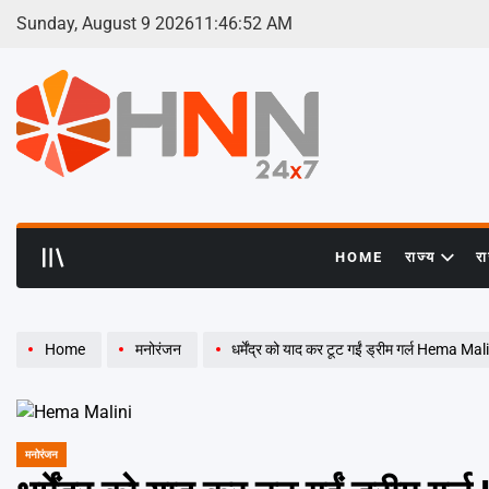
Skip
Sunday, August 9 2026
11
:
46
:
52
AM
to
content
HNN
24x7
HOME
राज्य
र
Home
मनोरंजन
धर्मेंद्र को याद कर टूट गईं ड्रीम गर्ल Hema Malini,
मनोरंजन
POSTED
IN