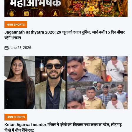
HNN SHORTS
POSTED
IN
Jagannath Rathyatra 2026: 29 जून को स्नान पूर्णिमा, जानें क्यों 15 दिन बीमार
रहेंगे भगवान
June 28, 2026
on
HNN SHORTS
POSTED
IN
Ketan Agarwal murder:मंगेतर ने प्रेमी संग मिलकर रचा कत्ल का खेल, लोहागढ़
किले में सीन रीक्रिएट