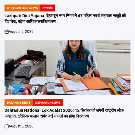
UTTARAKHAND NEWS
उत्तराखंड
POSTED
IN
Lakhpati Didi Yojana: देहरादून नगर निगम ने 47 महिला स्वयं सहायता समूहों को
दिए चेक, बढ़ेगा आर्थिक सशक्तिकरण
August 5, 2026
on
BREAKING NEWS
DEHRADUN NEWS
POSTED
IN
Dehradun National Lok Adalat 2026: 12 सितंबर को लगेगी राष्ट्रीय लोक
अदालत, ट्रैफिक चालान समेत कई मामलों का होगा निस्तारण
August 5, 2026
on