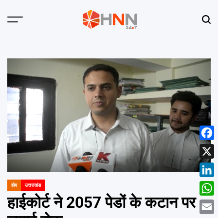
Skip
to
Menu
Sear
content
HNN
24x7
Face
X
Linke
होम
उत्तराखंड
POSTED
IN
हाईकोर्ट ने 2057 पेडों के कटान पर
What