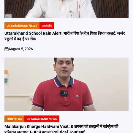
UTTARAKHAND NEWS
उत्तराखंड
POSTED
IN
Uttarakhand School Rain Alert: भारी बारिश के बीच शिक्षा विभाग अलर्ट, जर्जर
स्कूलों में पढ़ाई पर रोक
August 5, 2026
on
HNN NEWS
UTTARAKHAND NEWS
POSTED
IN
Mallikarjun Kharge Haldwani Visit: 8 अगस्त को हल्द्वानी में कांग्रेस की
परिवर्तन जनसभा, BJP ने बताया ‘Political Tourism’