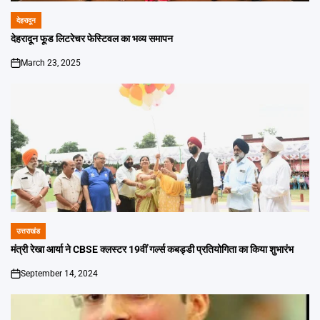
देहरादून
POSTED
IN
देहरादून फूड लिटरेचर फेस्टिवल का भव्य समापन
March 23, 2025
on
उत्तराखंड
POSTED
IN
मंत्री रेखा आर्या ने CBSE क्लस्टर 19वीं गर्ल्स कबड्डी प्रतियोगिता का किया शुभारंभ
September 14, 2024
on