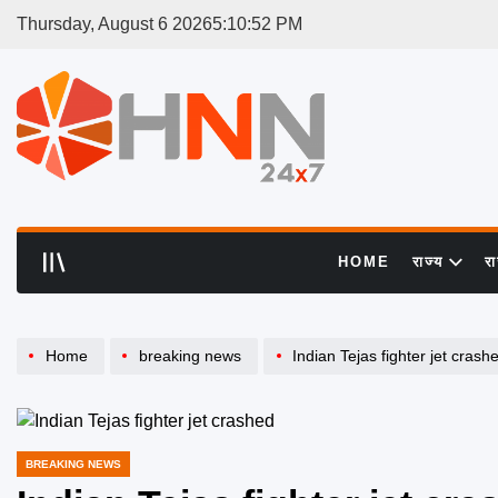
Skip
Thursday, August 6 2026
5
:
10
:
53
PM
to
content
HNN
24x7
HOME
राज्य
र
Home
breaking news
Indian Tejas fighter jet crashed: द
BREAKING NEWS
POSTED
IN