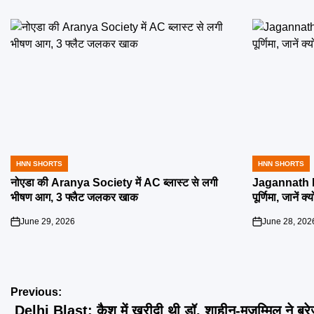
HNN SHORTS
HNN SHORTS
POSTED
POSTED
IN
IN
नोएडा की Aranya Society में AC ब्लास्ट से लगी
Jagannath R
भीषण आग, 3 फ्लैट जलकर खाक
पूर्णिमा, जानें क
June 29, 2026
June 28, 202
on
on
Post
Previous:
Delhi Blast: कैश में खरीदी थी डॉ. शाहीन-मुजम्मिल ने ब्रे