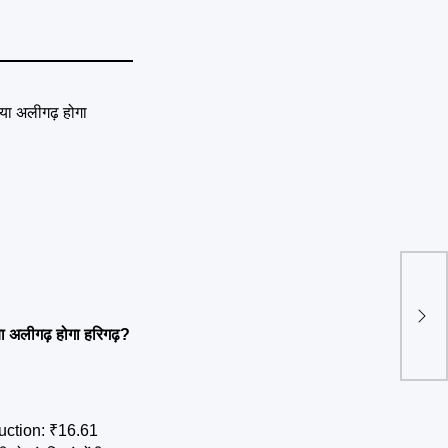
UP N
नाबाल
अलीगढ़ होगा हरिगढ़?