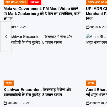
BREAKING NEWS
अच्छी खबर
BREAKING NEW
POSTED
POSTED
IN
IN
Meta vs Government: PM Modi Video हटाने
UPI MDR Char
पर Mark Zuckerberg को 3 दिन का अल्टीमेटम, माफी
Merchant Pay
की मांग
नियम
August 5, 2026
August 5, 20
on
on
ों को
राष्ट्रीय
राष्ट्रीय
POSTED
POSTED
IN
IN
Kishtwar Encounter : किश्तवाड़ में सेना और
Amrit Bharat
आतंकवादियों के बीच मुठभेड़, 8 जवान घायल
नई अमृत भारत एक
January 19, 2026
January 18, 
on
on