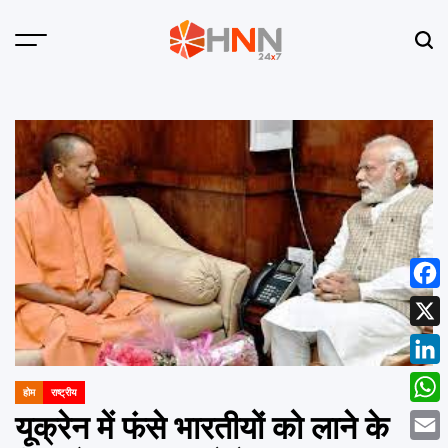
Skip
to
Menu
Sear
content
HNN
24x7
Face
X
Linke
होम
राष्ट्रीय
POSTED
What
IN
यूक्रेन में फंसे भारतीयों को लाने के