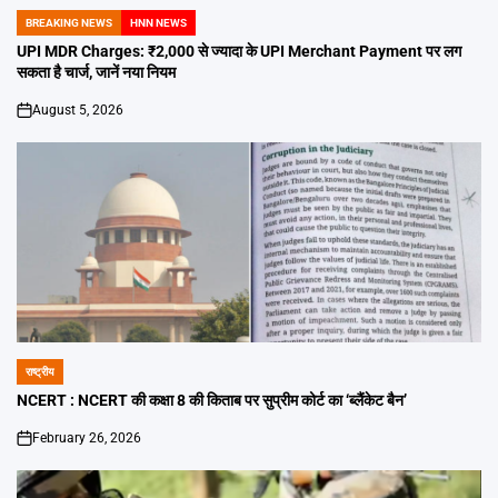
BREAKING NEWS
HNN NEWS
POSTED
IN
UPI MDR Charges: ₹2,000 से ज्यादा के UPI Merchant Payment पर लग
सकता है चार्ज, जानें नया नियम
August 5, 2026
on
राष्ट्रीय
POSTED
IN
NCERT : NCERT की कक्षा 8 की किताब पर सुप्रीम कोर्ट का ‘ब्लैंकेट बैन’
February 26, 2026
on