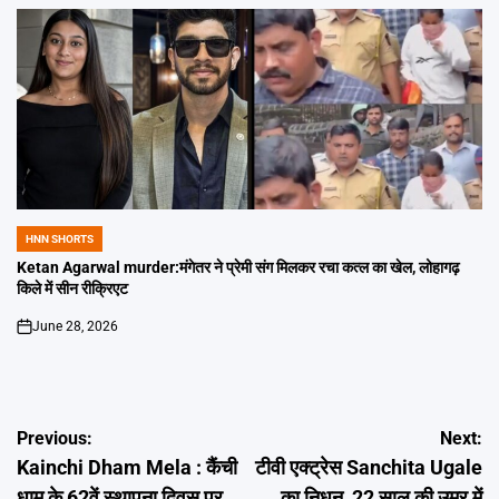
HNN SHORTS
POSTED
IN
Ketan Agarwal murder:मंगेतर ने प्रेमी संग मिलकर रचा कत्ल का खेल, लोहागढ़
किले में सीन रीक्रिएट
June 28, 2026
on
Post
Previous:
Next:
Kainchi Dham Mela : कैंची
टीवी एक्ट्रेस Sanchita Ugale
navigation
धाम के 62वें स्थापना दिवस पर
का निधन, 22 साल की उम्र में