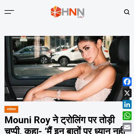
Skip
to
Menu
Sear
content
HNN
24x7
Face
X
मनोरंजन
POSTED
Linke
IN
Mouni Roy ने ट्रोलिंग पर तोड़ी
What
चुप्पी, कहा- ‘मैं इन बातों पर ध्यान नहीं