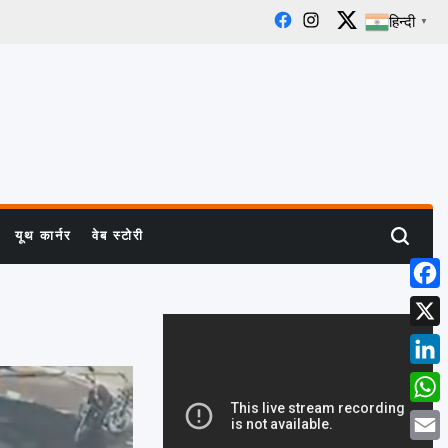
हिन्दी
▼
Facebook
Instagram
X
यूथ कार्नर
वेब स्टोरी
Search
Face
X
Linke
What