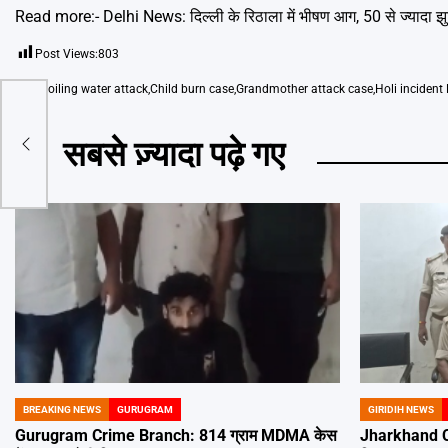
Read more:-
Delhi News: दिल्ली के रिठाला में भीषण आग, 50 से ज्यादा 
Post Views:
803
Tags
Boiling water attack
,
Child burn case
,
Grandmother attack case
,
Holi incident
ीषण
सबसे ज़्यादा पढ़े गए
ाक
BREAKING NEWS
GURUGRAM
GIRIDIH NEWS
POSTED
POSTED
IN
IN
Gurugram Crime Branch: 814 ग्राम MDMA केस
Jharkhand C