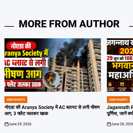
MORE FROM AUTHOR
HNN SHORTS
HNN SHORTS
POSTED
POSTED
IN
IN
नोएडा की Aranya Society में AC ब्लास्ट से लगी भीषण
Jagannath Ra
आग, 3 फ्लैट जलकर खाक
पूर्णिमा, जानें क
June 29, 2026
June 28, 202
on
on