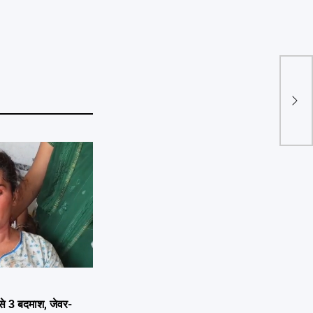
युद्
दुबई 
हाथ
े 3 बदमाश, जेवर-