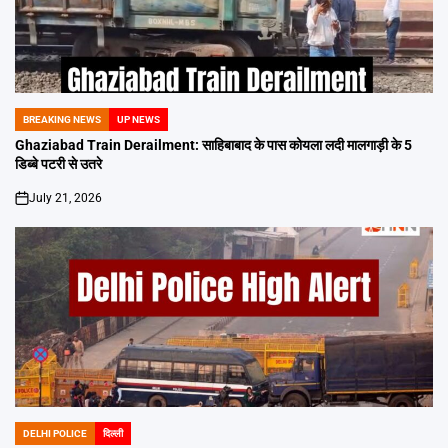
BREAKING NEWS
UP NEWS
POSTED
IN
Ghaziabad Train Derailment: साहिबाबाद के पास कोयला लदी मालगाड़ी के 5
डिब्बे पटरी से उतरे
July 21, 2026
on
DELHI POLICE
दिल्ली
POSTED