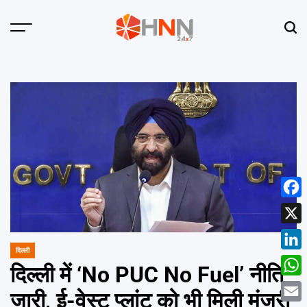
Skip
to
Menu
Sear
content
HNN
24x7
Face
X
दिल्ली
POSTED
Linke
IN
दिल्ली में ‘No PUC No Fuel’ नीति
What
जारी, ई-वेस्ट प्लांट को भी मिली मंजूरी