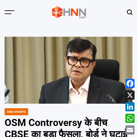
Skip
to
Menu
Sear
content
HNN
24x7
Face
X
HNN SHORTS
POSTED
Linke
IN
OSM Controversy के बीच
What
CBSE का बड़ा फैसला, बोर्ड ने घटाई