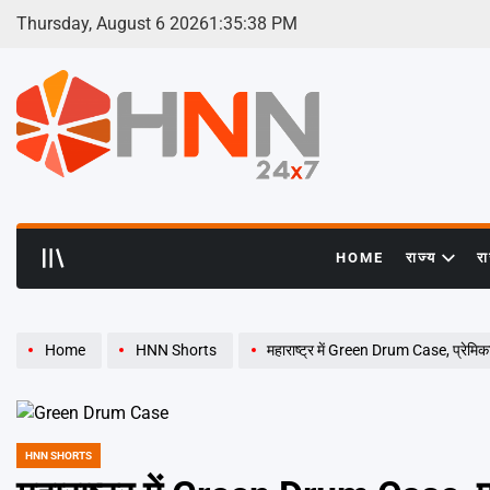
Skip
Thursday, August 6 2026
1
:
35
:
38
PM
to
content
HNN
24x7
HOME
राज्य
र
Home
HNN Shorts
महाराष्ट्र में Green Drum Case, प्रेमिका
HNN SHORTS
POSTED
IN