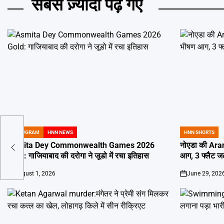
सबसे ज़्यादा पढ़े गए
GURUGRAM
HNN NEWS
HNN SHORTS
POSTED
POSTED
वर्क
IN
IN
Asmita Dey Commonwealth Games 2026
नोएडा की Aran
Gold: गाजियाबाद की दरोगा ने जूडो में रचा इतिहास
आग, 3 फ्लैट 
August 1, 2026
June 29, 202
on
on