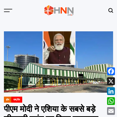
Skip
to
Menu
Sear
content
HNN
24x7
Face
X
Linke
होम
राष्ट्रीय
POSTED
IN
पीएम मोदी ने एशिया के सबसे बड़े
What