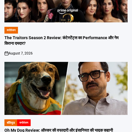
मनोरंजन
POSTED
IN
The Traitors Season 2 Review: कंटेस्टेंट्स का Performance और गेम
कितना दमदार?
August 7, 2026
on
बॉलिवुड
मनोरंजन
POSTED
IN
Oh My Dog Review: ऑस्कर की वफादारी और इंसानियत की भावुक कहानी