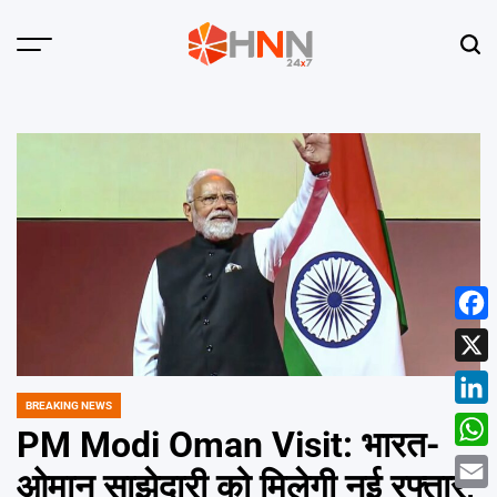
Skip
to
Menu
Sear
content
HNN
24x7
Face
X
BREAKING NEWS
POSTED
Linke
IN
PM Modi Oman Visit: भारत-
What
ओमान साझेदारी को मिलेगी नई रफ्तार,