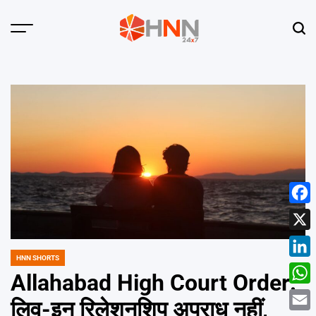
Skip
to
Menu
Sear
content
HNN
24x7
Face
X
HNN SHORTS
POSTED
Linke
IN
Allahabad High Court Order:
What
लिव-इन रिलेशनशिप अपराध नहीं,