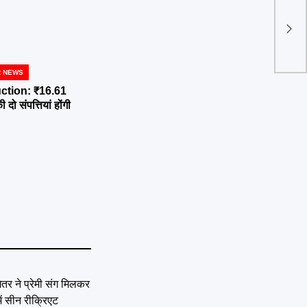
पुलि
मीडि
R NEWS
ction: ₹16.61
दो संपत्तियां होंगी