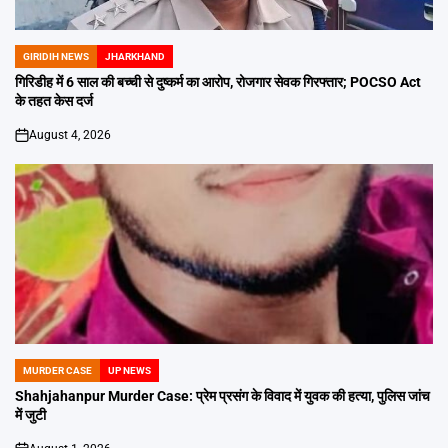
GIRIDIH NEWS
JHARKHAND
POSTED
IN
गिरिडीह में 6 साल की बच्ची से दुष्कर्म का आरोप, रोजगार सेवक गिरफ्तार; POCSO Act
के तहत केस दर्ज
August 4, 2026
on
MURDER CASE
UP NEWS
POSTED
IN
Shahjahanpur Murder Case: प्रेम प्रसंग के विवाद में युवक की हत्या, पुलिस जांच
में जुटी