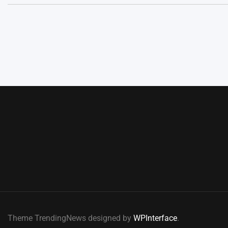
Theme TrendingNews designed by
WPInterface
.