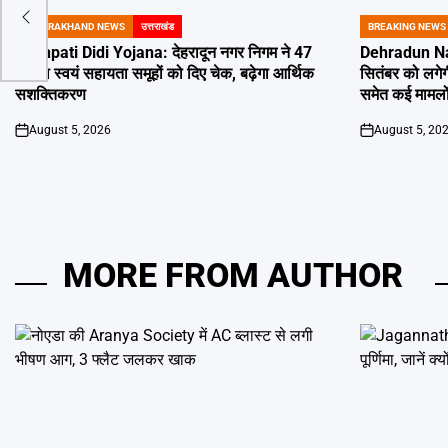
आंगन
UTTARAKHAND NEWS
उत्तराखंड
BREAKING NEWS
POSTED
POSTED
IN
IN
Lakhpati Didi Yojana: देहरादून नगर निगम ने 47
Dehradun Na
महिला स्वयं सहायता समूहों को दिए चेक, बढ़ेगा आर्थिक
सितंबर को लगेग
सशक्तिकरण
समेत कई मामलों
August 5, 2026
August 5, 20
on
on
MORE FROM AUTHOR