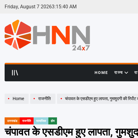
Skip
Friday, August 7 2026
3
:
15
:
41
AM
to
content
HNN
24x7
HOME
राज्य
र
Home
राजनीति
चंपावत के एसडीएम हुए लापता, गुमशुदगी की रिर्पोट
उत्तराखंड
राजनीति
सामाजिक
होम
POSTED
IN
चंपावत के एसडीएम हुए लापता, गुमशुदग