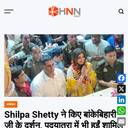
Skip
to
Menu
Sear
content
HNN
24x7
Face
X
मनोरंजन
POSTED
Linke
IN
Shilpa Shetty ने किए बांकेबिहारी
What
जी के दर्शन, पदयात्रा में भी हुईं शामिल