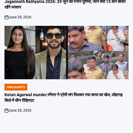
IN
Jagannath Rathyatra 2026: 29 जून को स्नान पूर्णिमा, जानें क्यों 15 दिन बीमार
रहेंगे भगवान
June 28, 2026
on
HNN SHORTS
POSTED
IN
Ketan Agarwal murder:मंगेतर ने प्रेमी संग मिलकर रचा कत्ल का खेल, लोहागढ़
किले में सीन रीक्रिएट
June 28, 2026
on