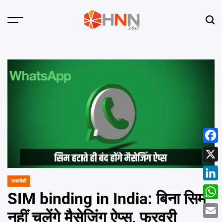
Skip
to
Menu
Sear
content
HNN
24x7
Face
X
तकनीकी
POSTED
Linke
IN
SIM binding in India: बिना सिम
What
नहीं चलेंगे मैसेजिंग ऐप्स, फरवरी