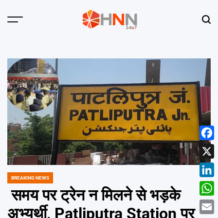
Skip
to
Menu
Sear
content
HNN
24x7
Face
X
BREAKING NEWS
POSTED
Linke
IN
समय पर ट्रेन न मिलने से भड़के
What
अभ्यर्थी, Patliputra Station पर