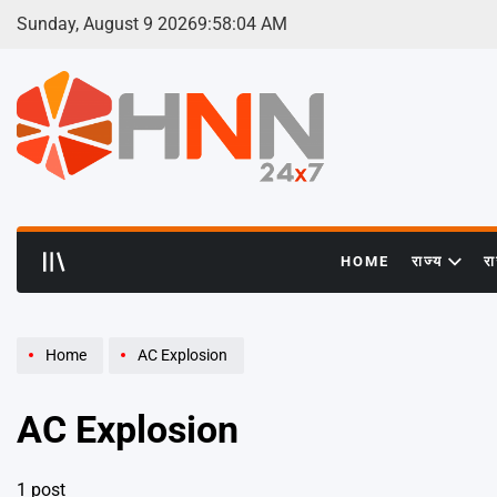
Skip
Sunday, August 9 2026
9
:
58
:
04
AM
to
content
HNN
24x7
HOME
राज्य
र
Home
AC Explosion
AC Explosion
1 post