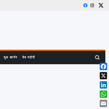
Facebook
Instagra
X
यूथ कार्नर
वेब स्टोरी
Search
Face
X
Linke
What