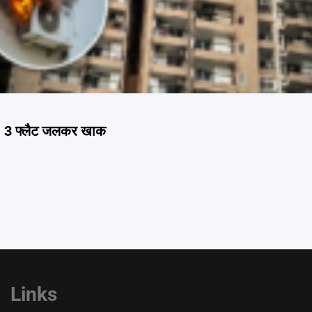
ग, 3 फ्लैट जलकर खाक
Links