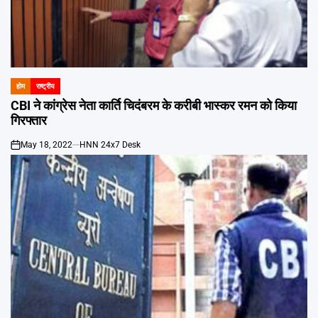
होम
राष्ट्रीय
POSTED
IN
CBI ने कांग्रेस नेता कार्ति चिदंबरम के करीबी भास्कर रमन को किया
गिरफ्तार
May 18, 2022
HNN 24x7 Desk
on