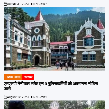
August 31, 2023
HNN Desk 2
on
HNN SHORTS
उत्तराखंड
POSTED
IN
एसएसपी नैनीताल समेत इन 5 पुलिसकर्मियों को अवमानना नोटिस
जारी
August 12, 2023
HNN Desk 2
on