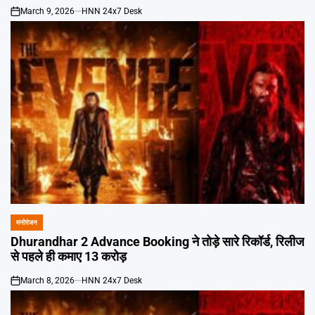
March 9, 2026
HNN 24x7 Desk
on
मनोरंजन
POSTED
IN
Dhurandhar 2 Advance Booking ने तोड़े सारे रिकॉर्ड, रिलीज
से पहले ही कमाए 13 करोड़
March 8, 2026
HNN 24x7 Desk
on