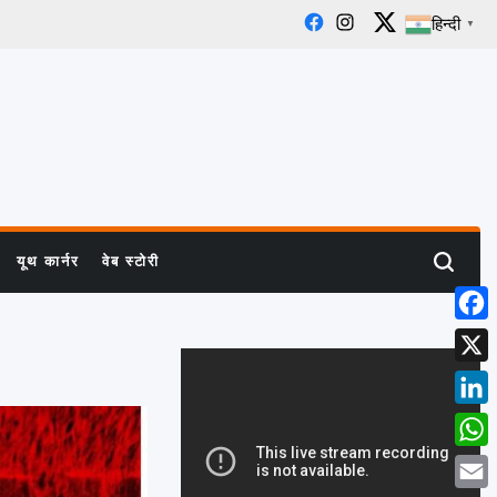
हिन्दी
▼
Facebook
Instagram
X
यूथ कार्नर
वेब स्टोरी
Search
Face
X
Linke
What