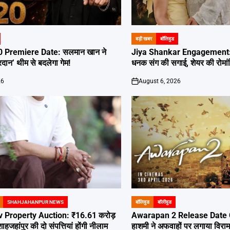
बड़ी खबर
बॉलिवुड
POSTED
IN
0 Premiere Date: सलमान खान ने
Jiya Shankar Engagement: 
दान’ थीम से बदलेगा गेम!
धनक संग की सगाई, शेयर की रोमांट
26
August 6, 2026
on
SHAHJAHANPUR NEWS
बॉलिवुड
बॉलीवुड
POSTED
IN
 Property Auction: ₹16.61 करोड़
Awarapan 2 Release Date 
हजहांपुर की दो संपत्तियां होंगी नीलाम
हाशमी ने अफवाहों पर लगाया विरा