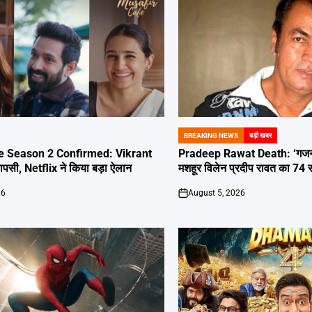
BREAKING NEWS
बड़ी खबर
POSTED
IN
e Season 2 Confirmed: Vikrant
Pradeep Rawat Death: ‘गजनी
सी, Netflix ने किया बड़ा ऐलान
मशहूर विलेन प्रदीप रावत का 74 स
26
August 5, 2026
on