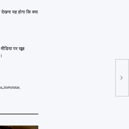
 देखना यह होगा कि क्या
ल मीडिया पर खूब
ा।
Holi
रेलवे
ss
,
JioHotstar
,