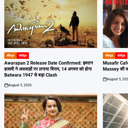
बॉलिवुड
बॉलीवुड
बॉलिवुड
बॉलीवुड
POSTED
POSTED
IN
IN
Awarapan 2 Release Date Confirmed: इमरान
Musafir Caf
हाशमी ने अफवाहों पर लगाया विराम, 14 अगस्त को होगा
Massey की वाप
Batwara 1947 से बड़ा Clash
August 5, 20
on
August 5, 2026
on