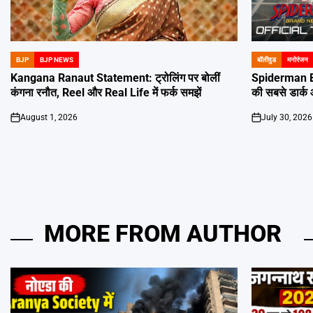
BJP
BJP NEWS
बॉलीवुड
मनोरंजन
POSTED
POSTED
IN
IN
Kangana Ranaut Statement: ट्रोलिंग पर बोलीं
Spiderman B
कंगना रनौत, Reel और Real Life में फर्क समझें
की सबसे डार्
August 1, 2026
July 30, 2026
on
on
MORE FROM AUTHOR