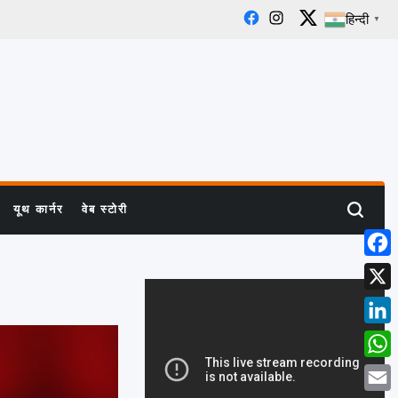
हिन्दी
▼
Facebook
Instagram
X
यूथ कार्नर
वेब स्टोरी
Search
Face
X
Linke
What