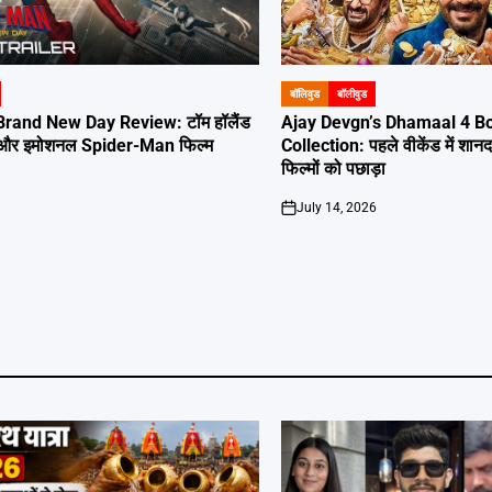
बॉलिवुड
बॉलीवुड
POSTED
IN
rand New Day Review: टॉम हॉलैंड
Ajay Devgn’s Dhamaal 4 Bo
क और इमोशनल Spider-Man फिल्म
Collection: पहले वीकेंड में शान
फिल्मों को पछाड़ा
July 14, 2026
on