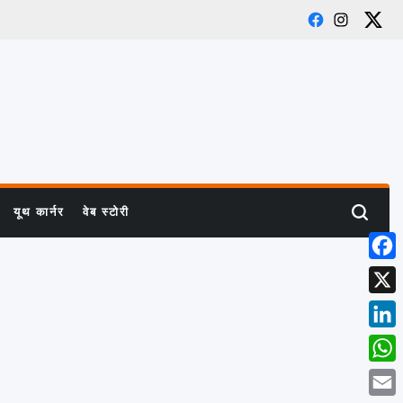
Facebook
Instagra
X
यूथ कार्नर
वेब स्टोरी
Search
Face
X
Linke
What