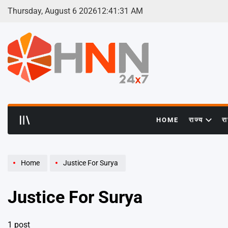
Skip
Thursday, August 6 2026
12
:
41
:
32
AM
to
content
HNN
24x7
HOME
राज्य
र
Home
Justice For Surya
Justice For Surya
1 post