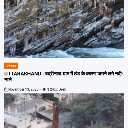
उत्तराखंड
POSTED
IN
UTTARAKHAND : बद्रीनाथ धाम में ठंड के कारण जमने लगे नदी-
नाले
November 13, 2025
HNN 24x7 Desk
on