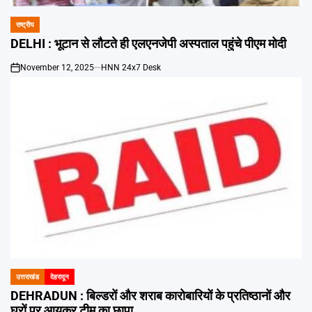
राष्ट्रीय
POSTED
IN
DELHI : भूटान से लौटते ही एलएनजेपी अस्पताल पहुंचे पीएम मोदी
November 12, 2025
HNN 24x7 Desk
on
उत्तराखंड
देहरादून
POSTED
IN
DEHRADUN : बिल्डरों और शराब कारोबारियों के प्रतिष्ठानों और
घरों पर आयकर टीम का छापा