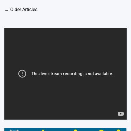
Posts
←
Older Articles
navigation