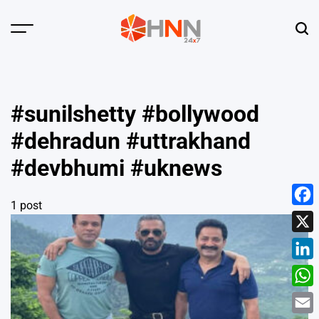
Skip
to
Menu
Sear
content
HNN
24x7
#sunilshetty #bollywood
#dehradun #uttrakhand
#devbhumi #uknews
1 post
Face
X
Linke
What