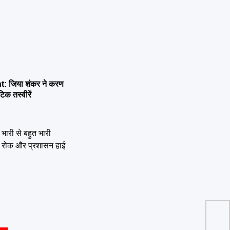
 जिया शंकर ने करण
िक तस्वीरें
हर घर