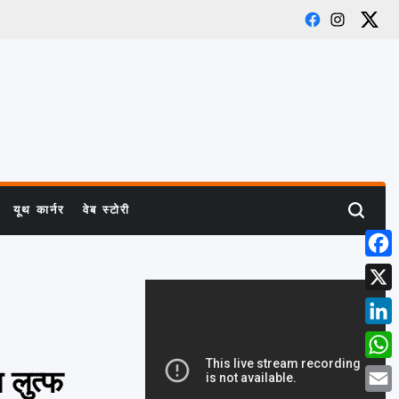
Facebook
Instagram
X
यूथ कार्नर
वेब स्टोरी
Search
Face
X
Link
What
 लुत्फ