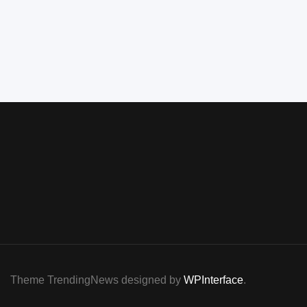
Theme TrendingNews designed by
WPInterface
.