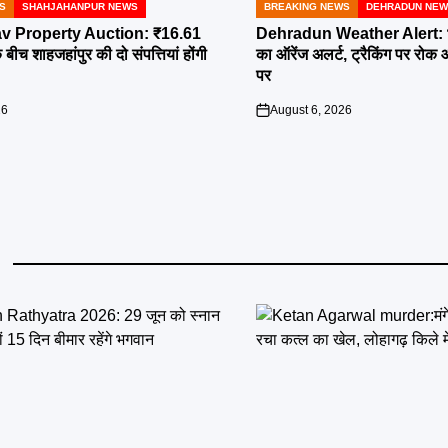
S
SHAHJAHANPUR NEWS
BREAKING NEWS
DEHRADUN NE
POSTED
IN
v Property Auction: ₹16.61
Dehradun Weather Alert: भार
बीच शाहजहांपुर की दो संपत्तियां होंगी
का ऑरेंज अलर्ट, ट्रैकिंग पर रोक
पर
26
August 6, 2026
on