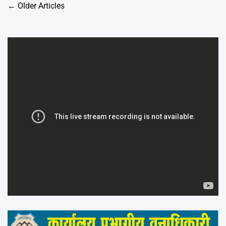
Posts
←
Older Articles
navigation