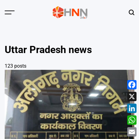
Skip
to
Menu
Sear
content
HNN
24x7
Uttar Pradesh news
123 posts
Face
X
Linke
What