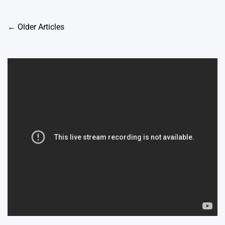
Posts
←
Older Articles
navigation