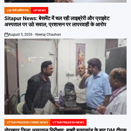
CM योगी आदित्यनाथ
UP NEWS
POSTED
IN
Sitapur News: बेसमेंट में चल रही लाइब्रेरी और प्राइवेट
अस्पताल पर उठे सवाल, प्रशासन पर लापरवाही के आरोप
August 5, 2026
Neeraj Chauhan
on
UTTAR PRADESH CRIME NEWS
UTTAR PRADESH NEWS
POSTED
IN
गोरखपुर जिला अस्पताल निरीक्षण: बच्ची हत्याकांड के बाद DM दीपक