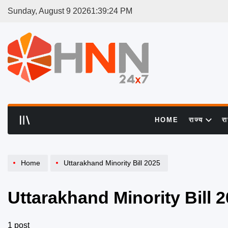
Skip
Sunday, August 9 2026
1
:
39
:
25
PM
to
content
HNN
24x7
HOME
राज्य
र
Home
Uttarakhand Minority Bill 2025
Uttarakhand Minority Bill 
1 post