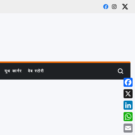
Facebook
Instagram
X
यूथ कार्नर
वेब स्टोरी
Search
Face
X
Link
What